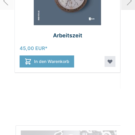
Arbeitszeit
ko
45,00 EUR
zu
In den Warenkorb
36,