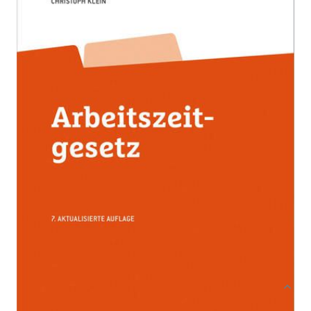
Von
Heilegger Gerda
,
Klein Christoph
,
Gasteiger
Georg
Verlag: ÖGB-Verlag
20.05.2021
Buch + e-book
760 Seiten
gebunden
ISBN: 978-3-99046-
545-5
Bibliografische Daten
Autor:innenbeschreibung
Produktbeschreibung