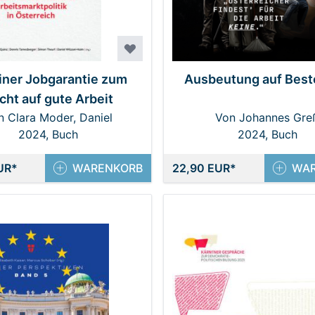
einer Jobgarantie zum
Ausbeutung auf Best
cht auf gute Arbeit
n Clara Moder, Daniel
Von Johannes Gre
itzani-Haim, Dennis
2024, Buch
2024, Buch
sberger, Hannah Quinz,
UR
Simon Theurl
WARENKORB
22,90 EUR
WA