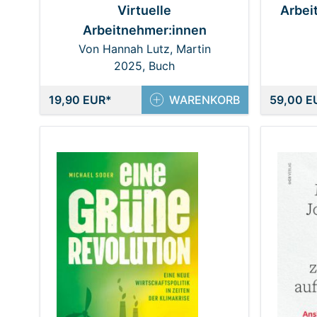
Virtuelle
Arbeit
Arbeitnehmer:innen
Von Hannah Lutz, Martin
Gruber-Risak
2025, Buch
19,90 EUR
WARENKORB
59,00 E