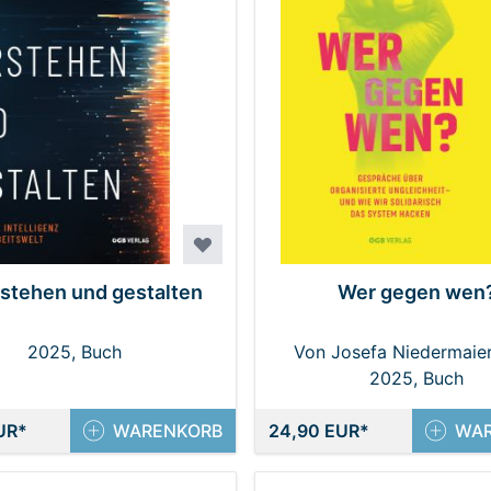
rstehen und gestalten
Wer gegen wen
2025, Buch
Von Josefa Niedermaier
2025, Buch
Hassan
UR
WARENKORB
24,90 EUR
WA