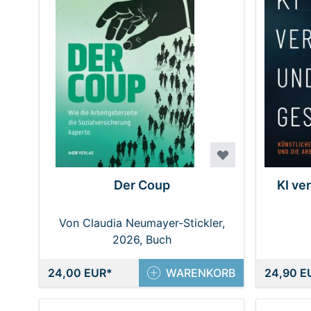
Der Coup
KI ve
Von Claudia Neumayer-Stickler,
2026, Buch
Julia Stroj
24,00 EUR
WARENKORB
24,90 E