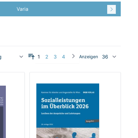
Varia
Sie lesen gerade Seite
Seite
Seite
Seite
1
2
3
4
Anzeigen