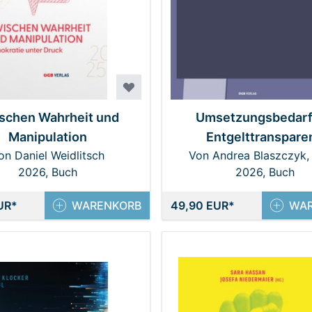
schen Wahrheit und
Umsetzungsbedarf
Manipulation
Entgelttranspare
on Daniel Weidlitsch
Von Andrea Blaszczyk,
2026, Buch
von Borries, Monika 
2026, Buch
Wolfgang Kozak
UR
WARENKORB
49,90 EUR
WA