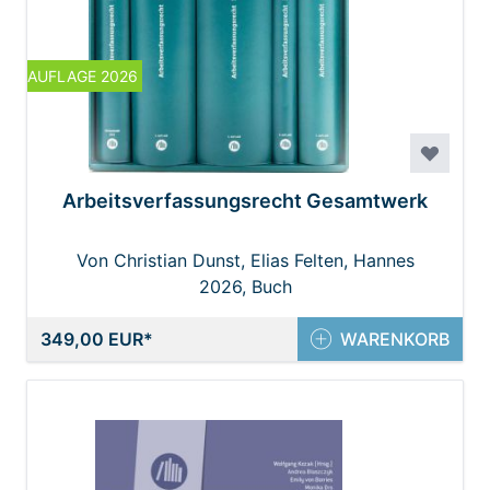
AUFLAGE 2026
Arbeitsverfassungsrecht Gesamtwerk
Von Christian Dunst, Elias Felten, Hannes
Schneller, Hans Trenner, Joachim Preiss, Josef
2026, Buch
Cerny, Klaus Mayr, Rudolf Mosler, Sieglinde
349,00 EUR
Gahleitner, Susanne Auer-Mayer, Thomas
WARENKORB
Radner, Walter Gagawczuk, Walter J. Pfeil,
Wolfgang Goricnik