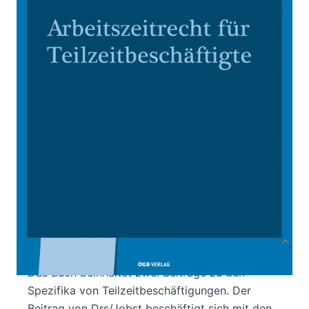
Von
Drs Monika
,
Jobst Lisa
,
Kozak Wolfgang
Verlag: ÖGB-Verlag
30.03.2016
Buch
120 Seiten
kartoniert
ISBN: 978-3-99046-
198-3
Bibliografische Daten
Autor:innenbeschreibung
Produktbeschreibung
Das Buch beinhaltet zwei Beiträge zu den
Spezifika von Teilzeitbeschäftigungen. Der
Beitrag von Drs/Jobst beschäftigt sich mit den