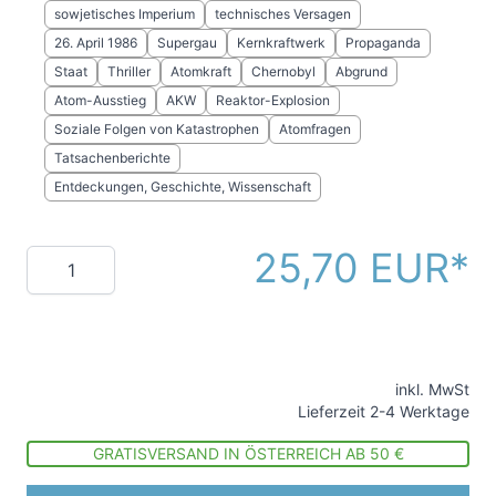
sowjetisches Imperium
technisches Versagen
26. April 1986
Supergau
Kernkraftwerk
Propaganda
Staat
Thriller
Atomkraft
Chernobyl
Abgrund
Atom-Ausstieg
AKW
Reaktor-Explosion
Soziale Folgen von Katastrophen
Atomfragen
Tatsachenberichte
Entdeckungen, Geschichte, Wissenschaft
25,70 EUR
Menge
inkl. MwSt
Lieferzeit 2-4 Werktage
GRATISVERSAND IN ÖSTERREICH AB 50 €