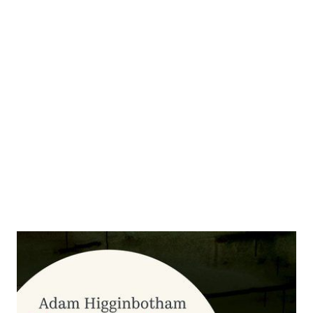
Mitternacht in Tschernobyl
Zur Wunschliste hinzufügen