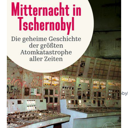
Die geheime Geschichte der größten
Atomkatastrophe aller Zeiten
Von
Adam Higginbotham
Verlag: S. Fischer
27.11.2019
Buch
640 Seiten
gebunden mit
ISBN: 978-3-10-
Schutzumschlag
002538-8
Leseprobe_Higginbotham_Mitternacht_in_Tschernoby
Bibliografische Daten
Autor:innenbeschreibung