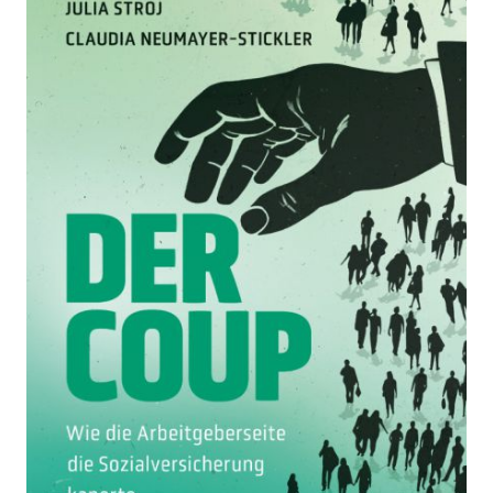
Zur Wunschliste hinzufügen
Wie die Arbeitgeberseite die Sozialversicherung
kaperte
Von
Julia Stroj
,
Claudia Neumayer-Stickler
Verlag: ÖGB Verlag
09.03.2026
Buch
280 Seiten
Softcover
ISBN: 978-3-99046-
726-8
Bibliografische Daten
Autor:innenbeschreibung