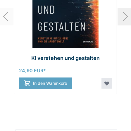
KI verstehen und gestalten
19,
24,90 EUR
In den Warenkorb