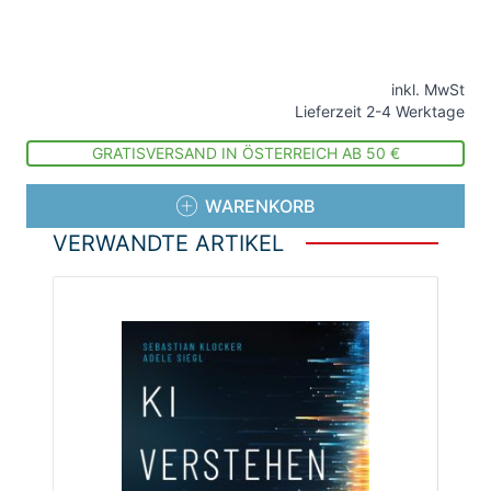
inkl. MwSt
Lieferzeit 2-4 Werktage
GRATISVERSAND IN ÖSTERREICH AB 50 €
WARENKORB
VERWANDTE ARTIKEL
Die Navigation durch die Elemente des Karussells ist
Drücken Sie, um das Karussell zu überspringen
Drücken Sie, um zur Karussell-Navigation zu gelang