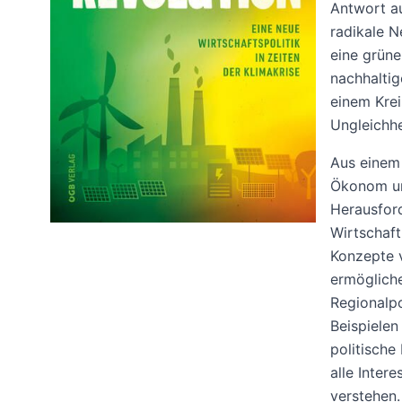
Antwort au
radikale N
eine grüne
nachhaltig
einem Krei
Ungleichhe
Aus einem 
Ökonom un
Herausford
Wirtschaft
Konzepte v
ermögliche
Regionalpo
Beispielen
politische
alle Inter
verstehen.