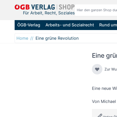
Direkt zum Inhalt
Für Arbeit, Recht, Soziales
ÖGB-Verlag
Arbeits- und Sozialrecht
Rund um 
Home
Eine grüne Revolution
Eine grü
Zur Wu
Eine neue Wi
Von
Michael
Verlag: Ö