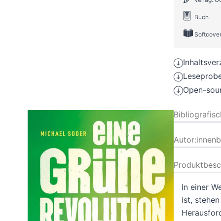
Buch
Softcove
Inhaltsver
Leseprobe
Open-sour
Bibliografis
Autor:innen
Produktbesc
In einer W
ist, stehen
Herausfor