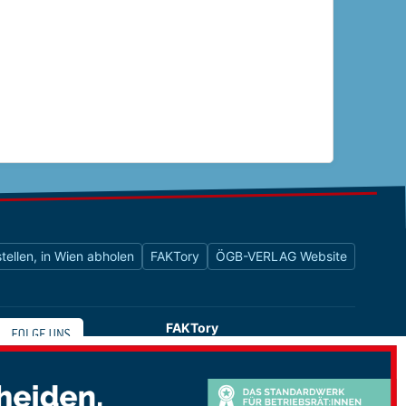
tellen, in Wien abholen
FAKTory
ÖGB-VERLAG Website
FAKTory
Buchhandlung des ÖGB-Verlags
Universitätsstraße 9
1010 Wien