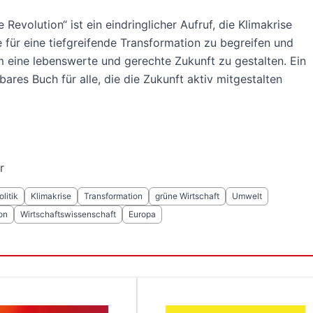
 Revolution“ ist ein eindringlicher Aufruf, die Klimakrise
 für eine tiefgreifende Transformation zu begreifen und
eine lebenswerte und gerechte Zukunft zu gestalten. Ein
bares Buch für alle, die die Zukunft aktiv mitgestalten
r
litik
Klimakrise
Transformation
grüne Wirtschaft
Umwelt
on
Wirtschaftswissenschaft
Europa
s ist mit der Tabulatortaste möglich. Sie können das Karuss
langen