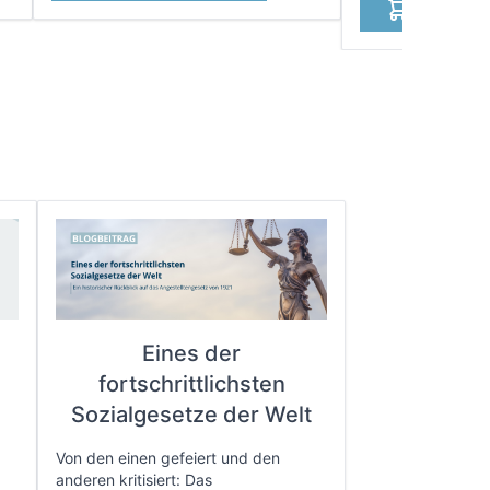
In den W
Eines der
fortschrittlichsten
e
Sozialgesetze der Welt
Von den einen gefeiert und den
anderen kritisiert: Das