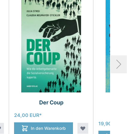
Der Coup
Verteid
Demo
24,00 EUR
19,90 EUR
In den Warenkorb