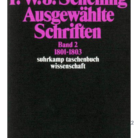
Bänden. Band 2
Zur Wunschliste hinzufügen
1801–1803
Von
Friedrich Wilhelm Joseph von Schelling
Verlag: Suhrkamp
26.05.1985
Buch
640 Seiten
kartoniert
ISBN: 978-3-518-
28122-2
Leseprobe_Schelling_Ausgewaehlte_Schriften_Bd._2
Bibliografische Daten