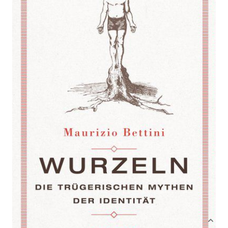
Die trügerischen Mythen der Identität
Von
Bettini
,
Maurizio
Verlag: Kunstmann
14.02.2018
Buch
160 Seiten
festgebunden mit
ISBN: 978-3-95614-
Schutzumschlag
235-2
Bibliografische Daten
Autor:innenbeschreibung
Produktbeschreibung