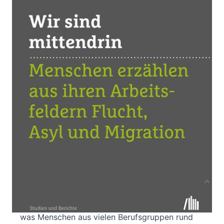
Menschen erzählen aus ihren Arbeitsfeldern Flucht,
Asyl und Migration
Von
Sabine Sulzenbacher
Verlag: ÖGB Verlag
03.04.2020
Buch
208 Seiten
Paperback
ISBN: 978-3-99046-
455-7
Bibliografische Daten
Produktbeschreibung
Haben Sie schon einmal darüber nachgedacht,
was Menschen aus vielen Berufsgruppen rund