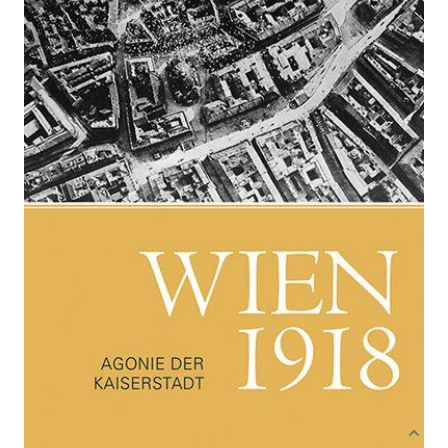
Agonie der Kaiserstadt
Von
Rdgard Haider
Verlag: Böhlau
03.11.2017
Buch
400 Seiten
gebunden
ISBN: 978-3-205-
20486-2
Bibliografische Daten
Autor:innenbeschreibung
Produktbeschreibung