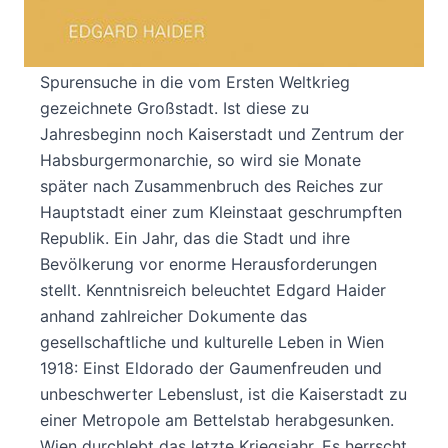
Alltag in Wien im Schicksalsjahr 1918: Der
Historiker Edgard Haider begibt sich erneut auf
Spurensuche in die vom Ersten Weltkrieg
gezeichnete Großstadt. Ist diese zu
Jahresbeginn noch Kaiserstadt und Zentrum der
Habsburgermonarchie, so wird sie Monate
später nach Zusammenbruch des Reiches zur
Hauptstadt einer zum Kleinstaat geschrumpften
Republik. Ein Jahr, das die Stadt und ihre
Bevölkerung vor enorme Herausforderungen
stellt. Kenntnisreich beleuchtet Edgard Haider
anhand zahlreicher Dokumente das
gesellschaftliche und kulturelle Leben in Wien
1918: Einst Eldorado der Gaumenfreuden und
unbeschwerter Lebenslust, ist die Kaiserstadt zu
einer Metropole am Bettelstab herabgesunken.
Wien durchlebt das letzte Kriegsjahr. Es herrscht