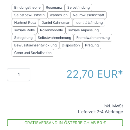
Bindungstheorie
Resonanz
Selbstfindung
Selbstbewusstsein
wahres Ich
Neurowissenschaft
Hartmut Rosa
Daniel Kahneman
Identitätsfindung
soziale Rolle
Rollenmodelle
soziale Anpassung
Spiegelung
Selbstwahrnehmung
Fremdwahrnehmung
Bewusstseinsentwicklung
Disposition
Prägung
Gene und Sozialisation
22,70 EUR
Menge
inkl. MwSt
Lieferzeit 2-4 Werktage
GRATISVERSAND IN ÖSTERREICH AB 50 €