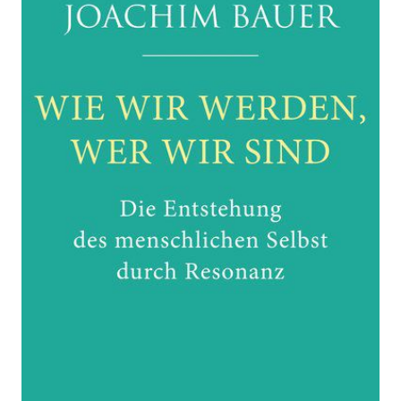
Die Entstehung des menschlichen Selbst durch
Resonanz
Von
Joachim Bauer
Verlag: Blessing, Karl
27.05.2019
Buch
256 Seiten
gebunden mit
ISBN: 978-3-89667-
Schutzumschlag
620-7
Bibliografische Daten
Autor:innenbeschreibung