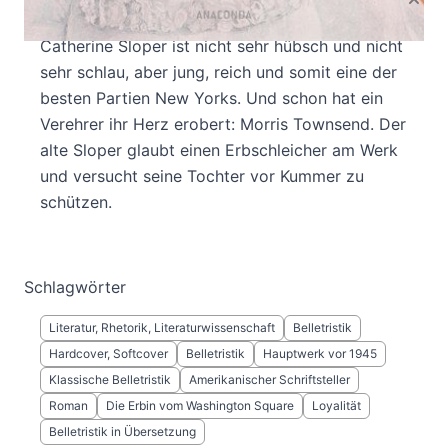
Produktbeschreibung
Catherine Sloper ist nicht sehr hübsch und nicht
sehr schlau, aber jung, reich und somit eine der
besten Partien New Yorks. Und schon hat ein
Verehrer ihr Herz erobert: Morris Townsend. Der
alte Sloper glaubt einen Erbschleicher am Werk
und versucht seine Tochter vor Kummer zu
schützen.
Schlagwörter
Literatur, Rhetorik, Literaturwissenschaft
Belletristik
Hardcover, Softcover
Belletristik
Hauptwerk vor 1945
Klassische Belletristik
Amerikanischer Schriftsteller
Roman
Die Erbin vom Washington Square
Loyalität
Belletristik in Übersetzung