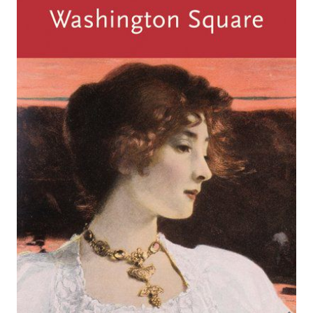
Roman
Von
Henry James
Verlag: Anaconda
31.07.2015
Buch
256 Seiten
gebunden
ISBN: 978-3-7306-
0287-4
Leseprobe_James_Washington_Square
Bibliografische Daten
Autor:innenbeschreibung