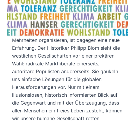
Freiheit, Demokratie, Gerechtigkeit: Die Ideen
des modernen Staats entstanden während der
Aufklärung. Im 21. Jahrhundert haben wir uns
längst daran gewöhnt. Dass Populisten mit dem
Versprechen einer autoritären Gesellschaft
Mehrheiten organisieren, ist dagegen eine neue
Erfahrung. Der Historiker Philipp Blom sieht die
westlichen Gesellschaften vor einer prekären
Wahl: radikale Marktliberale einerseits,
autoritäre Populisten andererseits. Sie gaukeln
uns einfache Lösungen für die globalen
Herausforderungen vor. Nur mit einem
illusionslosen, historisch informierten Blick auf
die Gegenwart und mit der Überzeugung, dass
allen Menschen ein freies Leben zusteht, können
wir unsere humane Gesellschaft retten.