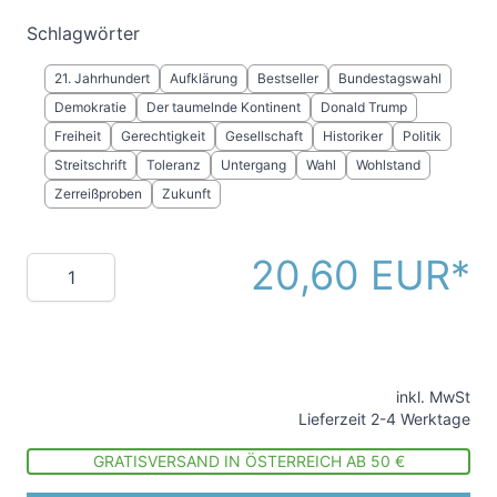
Schlagwörter
21. Jahrhundert
Aufklärung
Bestseller
Bundestagswahl
Demokratie
Der taumelnde Kontinent
Donald Trump
Freiheit
Gerechtigkeit
Gesellschaft
Historiker
Politik
Streitschrift
Toleranz
Untergang
Wahl
Wohlstand
Zerreißproben
Zukunft
20,60 EUR
Menge
inkl. MwSt
Lieferzeit 2-4 Werktage
GRATISVERSAND IN ÖSTERREICH AB 50 €