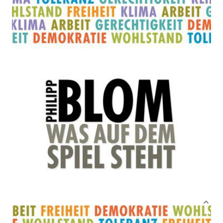
Zur Wunschliste hinzufügen
Von
Philipp Blom
Verlag: Hanser
24.07.2017
Buch
224 Seiten
gebunden
ISBN: 978-3-446-
25664-4
Bibliografische Daten
Autor:innenbeschreibung
Produktbeschreibung