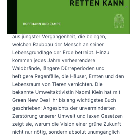
Produktbeschreibung
Deepwater Horizon, das Abschmelzen des
Polareis oder Fracking – nur ein paar Beispiele
aus jüngster Vergangenheit, die belegen,
welchen Raubbau der Mensch an seiner
Lebensgrundlage der Erde betreibt. Hinzu
kommen jedes Jahre verheerendere
Waldbrände, längere Dürreperioden und
heftigere Regenfälle, die Häuser, Ernten und den
Lebensraum von Tieren vernichten. Die
bekannte Umweltaktivistin Naomi Klein hat mit
Green New Deal ihr bislang wichtigstes Buch
geschrieben: Angesichts der unverminderten
Zerstörung unserer Umwelt und laxen Gesetzen
zeigt sie, warum die Vision einer grüne Zukunft
nicht nur nötig, sondern absolut unumgänglich