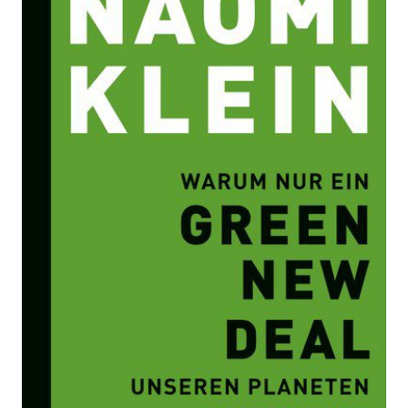
unseren Planeten retten kann
Zur Wunschliste hinzufügen
Von
Naomi Klein
Verlag: Hoffmann und
04.11.2019
Campe
Buch
352 Seiten
gebunden
ISBN: 978-3-455-
00693-3
Bibliografische Daten
Autor:innenbeschreibung