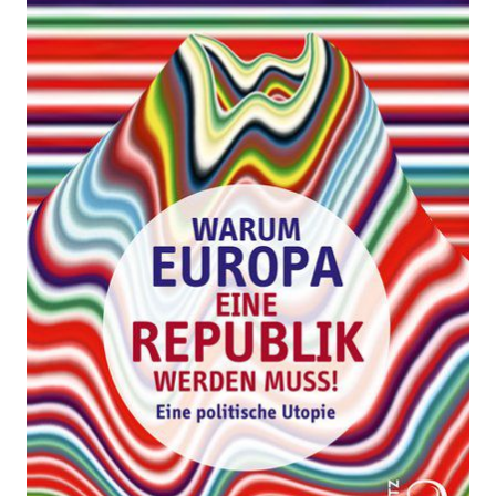
Zur Wunschliste hinzufügen
Eine politische Utopie
Von
Ulrike Guérot
Verlag: J. H. W. Dietz
18.04.2016
Buch
308 Seiten
Klappenbroschur
ISBN: 978-3-8012-
0479-2
Bibliografische Daten
Autor:innenbeschreibung