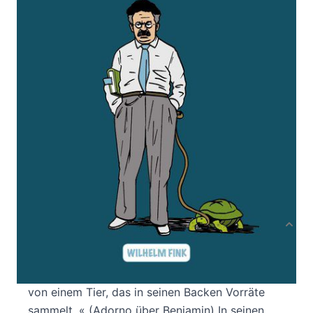
Verlag: Fink
29.09.2017
Buch
112 Seiten
Paperback
ISBN: 978-3-7705-
6163-6
Bibliografische Daten
Autor:innenbeschreibung
Produktbeschreibung
»Sein Gesicht war eigentlich sehr ebenmäßig
geschnitten. Er hatte aber zugleich etwas […]
von einem Tier, das in seinen Backen Vorräte
sammelt. « (Adorno über Benjamin) In seinen