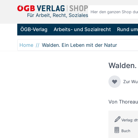
Direkt zum Inhalt
Für Arbeit, Recht, Soziales
ÖGB-Verlag
Arbeits- und Sozialrecht
Rund um 
Home
Walden. Ein Leben mit der Natur
Walden. 
Zur Wu
Von
Thoreau
Verlag: dt
Buch