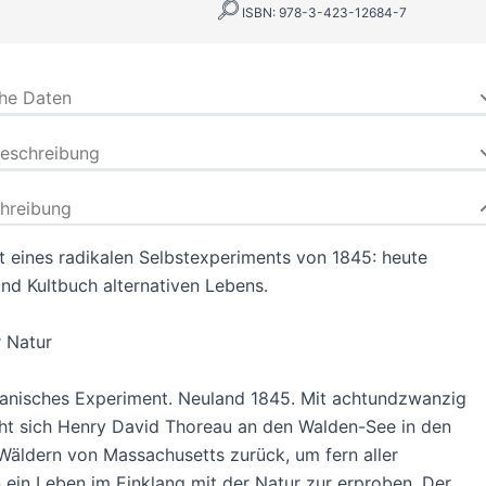
ISBN: 978-3-423-12684-7
che Daten
beschreibung
hreibung
t eines radikalen Selbstexperiments von 1845: heute
und Kultbuch alternativen Lebens.
 Natur
kanisches Experiment. Neuland 1845. Mit achtundzwanzig
ht sich Henry David Thoreau an den Walden-See in den
äldern von Massachusetts zurück, um fern aller
on ein Leben im Einklang mit der Natur zur erproben. Der