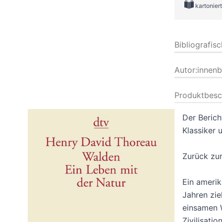
kartoniert
Bibliografis
Autor:innen
Produktbesc
Der Berich
Klassiker 
Zurück zur
Ein ameri
Jahren zie
einsamen W
Zivilisati