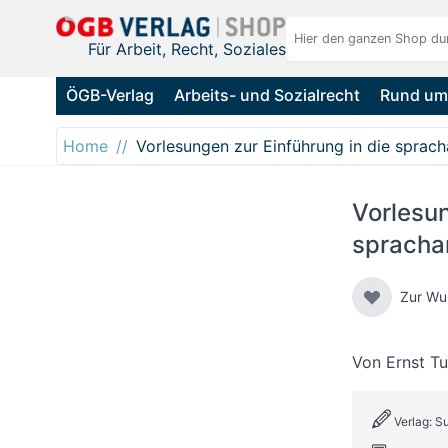
Direkt zum Inhalt
Für Arbeit, Recht, Soziales
ÖGB-Verlag
Arbeits- und Sozialrecht
Rund um 
Home
Vorlesungen zur Einführung in die sprach
Vorlesun
sprachan
Zur Wu
Von
Ernst T
Verlag: 