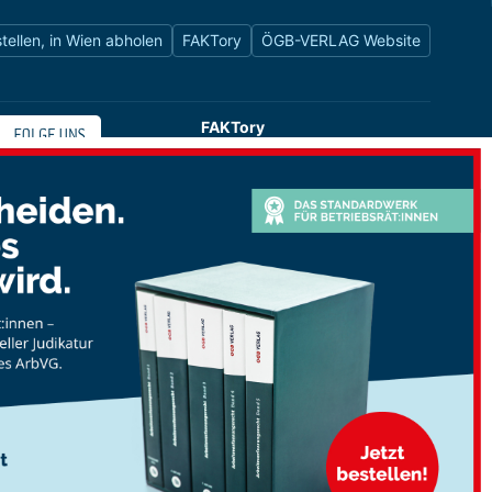
tellen, in Wien abholen
FAKTory
ÖGB-VERLAG Website
FAKTory
Buchhandlung des ÖGB-Verlags
Universitätsstraße 9
1010 Wien
shop@oegbverlag.at
Tel: 01 / 405 49 98 / 99132
Fax: 01 / 405 49 98 / 99136
Öffnungszeiten:
Montag bis Freitag
9:00 - 18:00 Uhr
durchgehend