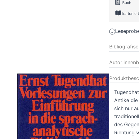
Buch
kartoniert
Leseprobe
Bibliografis
Autor:innen
Produktbesc
Tugendhat 
Antike die
sich nur a
traditionel
des Gegens
Richtung w