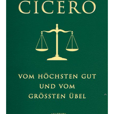
Zur Wunschliste hinzufügen
Von
Cicero
Verlag: Anaconda Verlag
31.07.2019
Buch
352 Seiten
Cabraleder
ISBN: 978-3-7306-
0805-0
Bibliografische Daten
Produktbeschreibung
Neben den »Gesprächen in Tusculum« und
»Über die Pflichten« ist »Vom höchsten Gut und