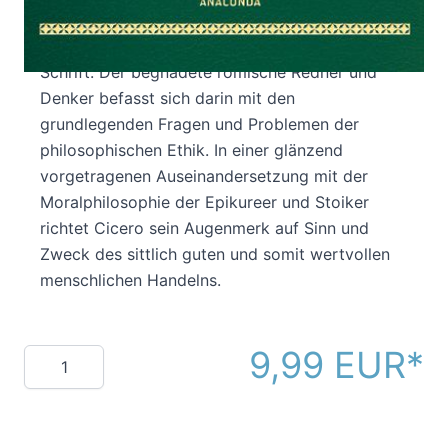
vom größten Übel« (De finibus bonum et
malorum) Ciceros bedeutendste philosophische
Schrift. Der begnadete römische Redner und
Denker befasst sich darin mit den
grundlegenden Fragen und Problemen der
philosophischen Ethik. In einer glänzend
vorgetragenen Auseinandersetzung mit der
Moralphilosophie der Epikureer und Stoiker
richtet Cicero sein Augenmerk auf Sinn und
Zweck des sittlich guten und somit wertvollen
menschlichen Handelns.
9,99 EUR
Menge