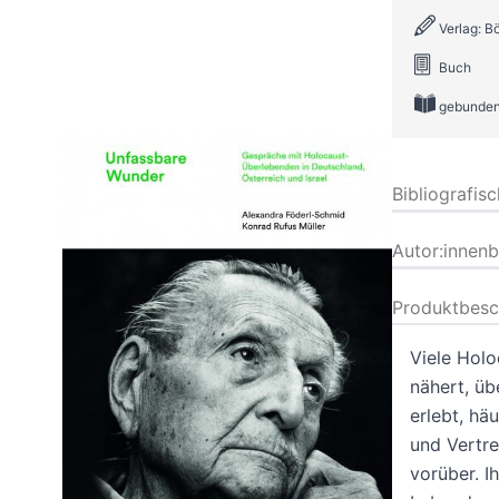
Verlag: B
Buch
gebunde
Bibliografis
Autor:innen
Produktbesc
Viele Holo
nähert, üb
erlebt, hä
und Vertre
vorüber. I