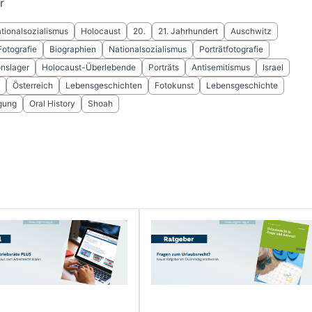
r
tionalsozialismus
Holocaust
20.
21. Jahrhundert
Auschwitz
Fotografie
Biographien
Nationalsozialismus
Porträtfotografie
onslager
Holocaust-Überlebende
Porträts
Antisemitismus
Israel
Österreich
Lebensgeschichten
Fotokunst
Lebensgeschichte
gung
Oral History
Shoah