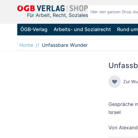
Direkt zum Inhalt
Für Arbeit, Recht, Soziales
ÖGB-Verlag
Arbeits- und Sozialrecht
Rund um 
Home
Unfassbare Wunder
Unfassb
Zur Wu
Gespräche m
Israel
Von
Alexand