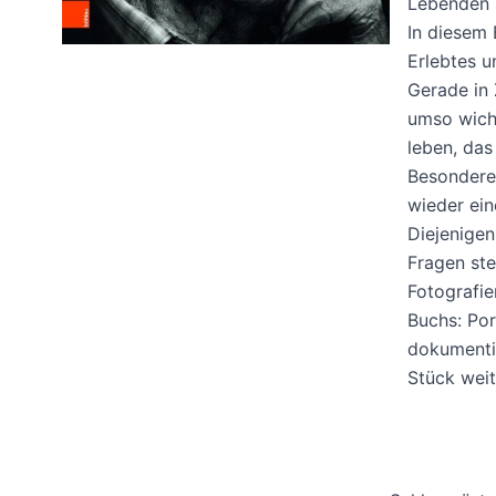
Lebenden s
In diesem
Erlebtes u
Gerade in 
umso wicht
leben, das
Besondere 
wieder ein
Diejenigen
Fragen ste
Fotografie
Buchs: Por
dokumentie
Stück wei