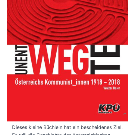
Österreichs KommunistInnen 1918 - 2018
Von
Walter Baier
Verlag: Globus Wien
02.11.2017
Buch
118 Seiten
Paperback
ISBN: 978-3-9503485-
8-3
Bibliografische Daten
Autor:innenbeschreibung
Produktbeschreibung
Dieses kleine Büchlein hat ein bescheidenes Ziel.