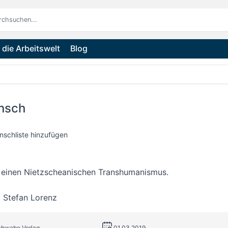
die Arbeitswelt
Blog
nsch
nschliste hinzufügen
r einen Nietzscheanischen Transhumanismus.
,
Stefan Lorenz
chwabe Verlag
01.03.2019