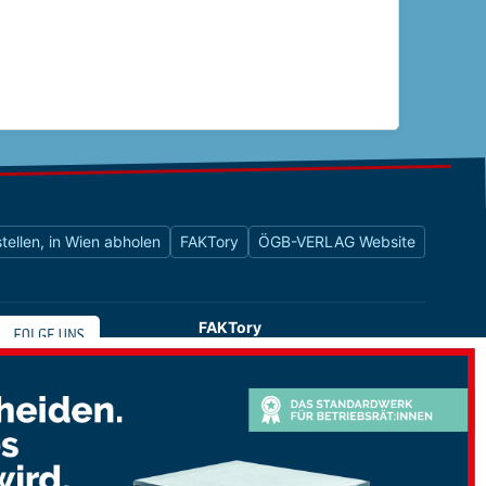
tellen, in Wien abholen
FAKTory
ÖGB-VERLAG Website
FAKTory
Buchhandlung des ÖGB-Verlags
Universitätsstraße 9
1010 Wien
shop@oegbverlag.at
Tel: 01 / 405 49 98 / 99132