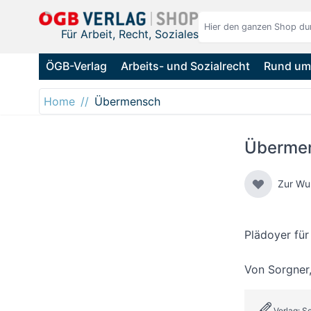
Direkt zum Inhalt
Für Arbeit, Recht, Soziales
ÖGB-Verlag
Arbeits- und Sozialrecht
Rund um 
Home
Übermensch
Überme
Zur Wu
Plädoyer fü
Von
Sorgner
Verlag: S