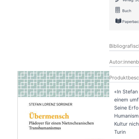
Buch
Paperbac
Bibliografis
Autor:innen
Produktbesc
«In Stefan
einem umfa
Seine Erf
Humanismus
Kultur nic
Turin