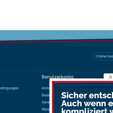
Online bes
Benutzerkonto
bedingungen
Anmelden / Registrieren
Bestellungen
Adressbuch
Warenkorb