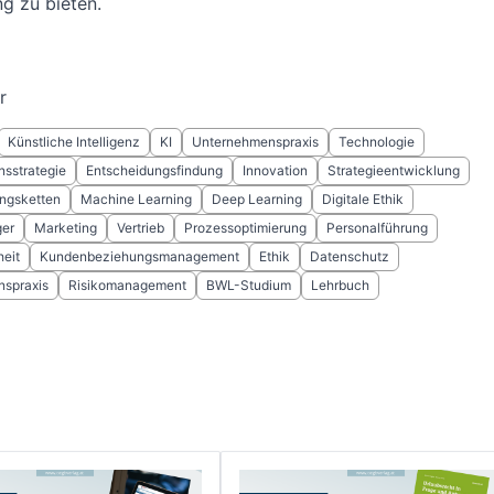
g zu bieten.
r
Künstliche Intelligenz
KI
Unternehmenspraxis
Technologie
sstrategie
Entscheidungsfindung
Innovation
Strategieentwicklung
ngsketten
Machine Learning
Deep Learning
Digitale Ethik
er
Marketing
Vertrieb
Prozessoptimierung
Personalführung
eit
Kundenbeziehungsmanagement
Ethik
Datenschutz
spraxis
Risikomanagement
BWL-Studium
Lehrbuch