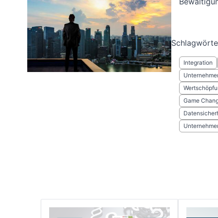
Bewältigun
Schlagwörte
Integration
Unternehmen
Wertschöpfu
Game Chang
Datensicherh
Unternehmen