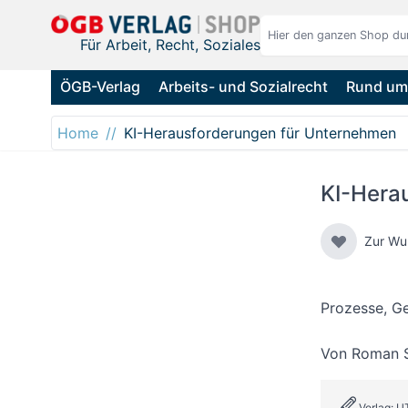
Direkt zum Inhalt
Für Arbeit, Recht, Soziales
ÖGB-Verlag
Arbeits- und Sozialrecht
Rund um 
Home
KI-Herausforderungen für Unternehmen
KI-Hera
Zur Wu
Prozesse, G
Von
Roman 
Verlag: 