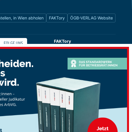
tellen, in Wien abholen
FAKTory
ÖGB-VERLAG Website
FAKTory
Buchhandlung des ÖGB-Verlags
Universitätsstraße 9
1010 Wien
shop@oegbverlag.at
Tel: 01 / 405 49 98 / 99132
Fax: 01 / 405 49 98 / 99136
Öffnungszeiten:
Montag bis Freitag
9:00 - 18:00 Uhr
durchgehend