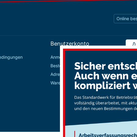
Online bes
Benutzerkonto
bedingungen
Anmelden / Registrieren
Bestellungen
Adressbuch
Warenkorb