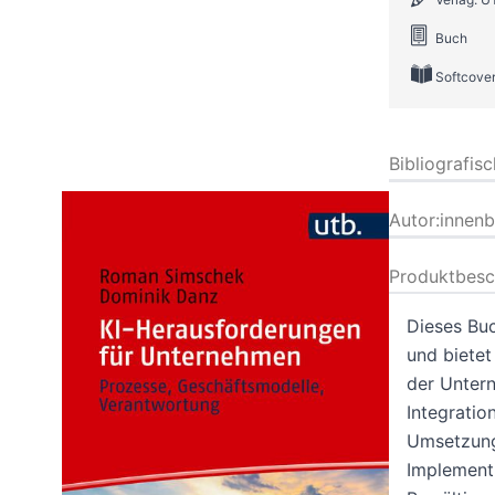
Buch
Softcove
Bibliografis
Autor:innen
Produktbesc
Dieses Bu
und bietet
der Untern
Integratio
Umsetzung,
Implementi