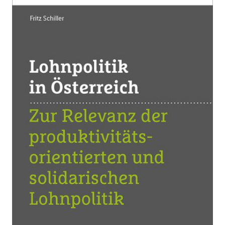
Zur Wunschliste hinzufügen
Zur Relevanz der produktivitätsorientierten und
solidarischen Lohnpolitik
Von
Schiller Fritz
Verlag: ÖGB Verlag
30.11.2018
Buch
306 Seiten
kartoniert
ISBN: 978-3-99046-
368-0
Bibliografische Daten
Autor:innenbeschreibung