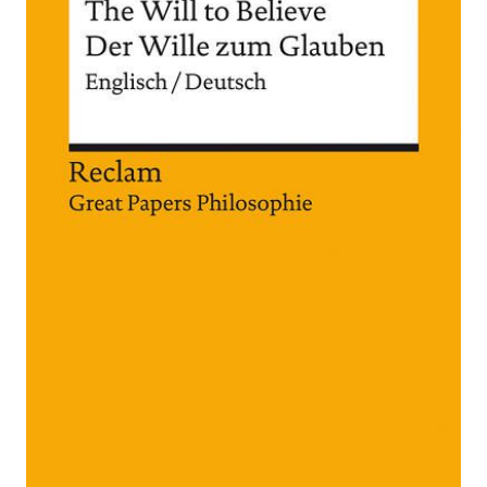
Zur Wunschliste hinzufügen
Englisch/Deutsch. [Great Papers Philosophie]
Von
William James
Verlag: Reclam, Philipp
13.05.2022
Buch
139 Seiten
kartoniert
ISBN: 978-3-15-
014247-9
Inhaltsverzeichnis
Bibliografische Daten