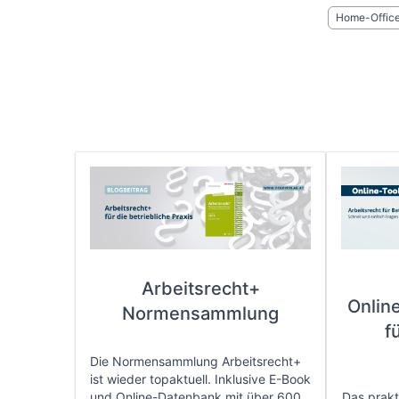
Home-Offic
Arbeitsrecht+
Onlin
Normensammlung
f
Die Normensammlung Arbeitsrecht+
ist wieder topaktuell. Inklusive E-Book
und Online-Datenbank mit über 600
Das prakti