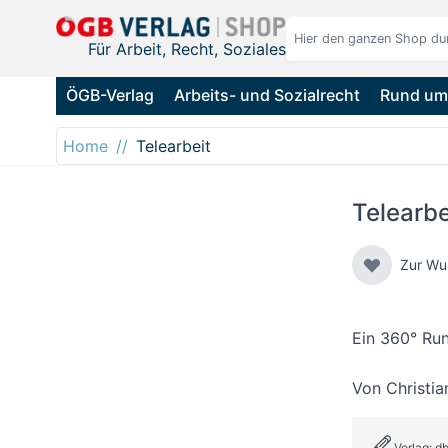
Direkt zum Inhalt
Für Arbeit, Recht, Soziales
ÖGB-Verlag
Arbeits- und Sozialrecht
Rund um 
Home
Telearbeit
Telearbe
Zur Wu
Ein 360° Ru
Von
Christi
Verlag: d