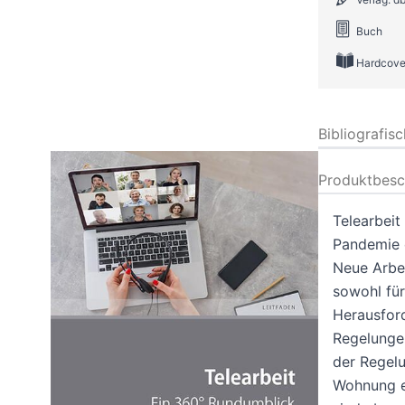
Buch
Hardcove
Bibliografis
Produktbesc
Telearbeit
Pandemie e
Neue Arbe
sowohl für
Herausford
Regelunge
der Regel
Wohnung er