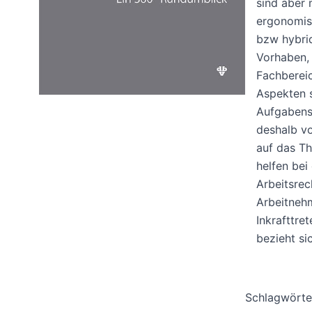
sind aber 
ergonomisc
bzw hybri
Vorhaben, 
Fachbereic
Aspekten s
Aufgabenst
deshalb vo
auf das Th
helfen bei
Arbeitsrec
Arbeitnehm
Inkrafttre
bezieht si
Schlagwörte