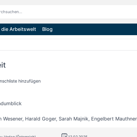
die Arbeitswelt
Blog
it
nschliste hinzufügen
ndumblick
an Wesener
,
Harald Goger
,
Sarah Majnik
,
Engelbert Mauthner
bv-Verlag (Österreich)
12.02.2025