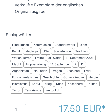
verkaufte Exemplare der englischen
Originalausgabe
Schlagwörter
Hindukusch
Zentralasien
Standardwerk
Islam
Politik
Ideologie
USA
Sowjetunion
Tradition
War on Terror
Emirat
al- Qaida
11. September 2001
Macht
Truppenabzug
11. September
9
11
Afghanistan
bin Laden
Drogen
Dschihad
Erdöl
Fundamentalismus
Geschichte
Gotteskämpfer
Heroin
Islamismus
Kabul
Krieg
Krise
Krisenherd
Taliban
Terror
Terrorismus
Weltpolitik
17,50 EUR
Menge