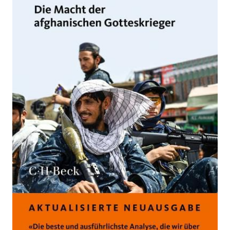
Afghanistans Gotteskämpfer und der neue Krieg am
Hindukusch
Von
Ahmed Rashid
Verlag: C.H.Beck
17.02.2022
Buch
491 Seiten
Paperback
ISBN: 978-3-406-
78467-5
Bibliografische Daten
Autor:innenbeschreibung