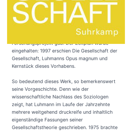
»Thema: Theorie der Gesellschaft; Laufzeit: 30
Jahre; Kosten: keine« – so lautet die berühmte
Antwort, die Niklas Luhmann Ende der 1960er
Jahre auf die Frage nach seinem
Forschungsprojekt gab. Der Zeitplan wurde
eingehalten: 1997 erschien Die Gesellschaft der
Gesellschaft, Luhmanns Opus magnum und
Kernstück dieses Vorhabens.
So bedeutend dieses Werk, so bemerkenswert
seine Vorgeschichte. Denn wie der
wissenschaftliche Nachlass des Soziologen
zeigt, hat Luhmann im Laufe der Jahrzehnte
mehrere weitgehend druckreife und inhaltlich
eigenständige Fassungen seiner
Gesellschaftstheorie geschrieben. 1975 brachte