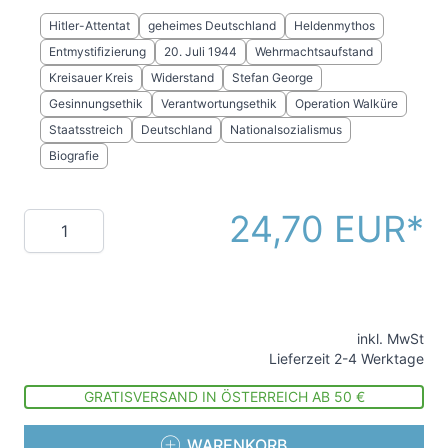
Hitler-Attentat
geheimes Deutschland
Heldenmythos
Entmystifizierung
20. Juli 1944
Wehrmachtsaufstand
Kreisauer Kreis
Widerstand
Stefan George
Gesinnungsethik
Verantwortungsethik
Operation Walküre
Staatsstreich
Deutschland
Nationalsozialismus
Biografie
24,70 EUR
Menge
inkl. MwSt
Lieferzeit 2-4 Werktage
GRATISVERSAND IN ÖSTERREICH AB 50 €
WARENKORB