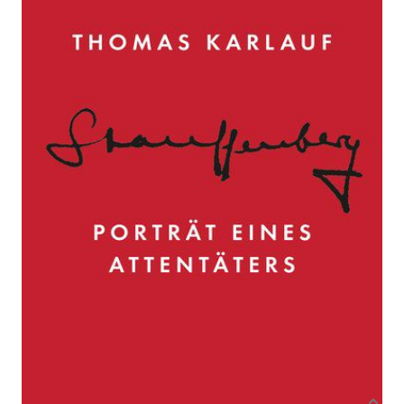
Porträt eines Attentäters
Von
Thomas Karlauf
Verlag: Blessing, Karl
11.03.2019
Buch
368 Seiten
festgebunden mit
ISBN: 978-3-89667-
Schutzumschlag
411-1
Bibliografische Daten
Autor:innenbeschreibung
Produktbeschreibung