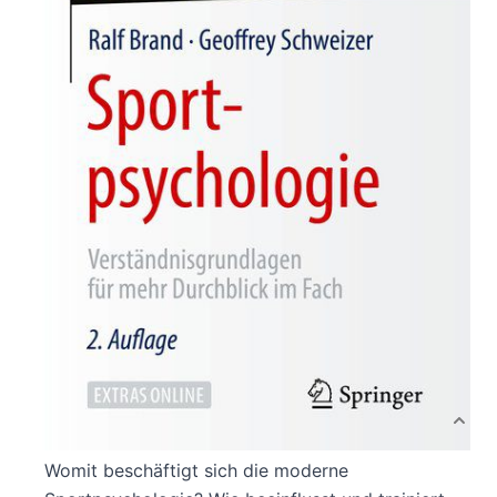
Verständnisgrundlagen für mehr Durchblick im Fach
Von
Ralf Brand
,
Geoffrey Schweizer
Verlag: Springer
13.11.2019
Buch
209 Seiten
Paperback
ISBN: 978-3-662-
59081-2
Bibliografische Daten
Autor:innenbeschreibung
Produktbeschreibung
Womit beschäftigt sich die moderne