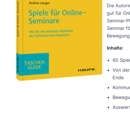
Die Autori
gut für On
Seminar-Ph
Seminar f
Bewegungs
Inhalte:
60 Spie
Von der
Ende
Kommuni
Bewegun
Auswert