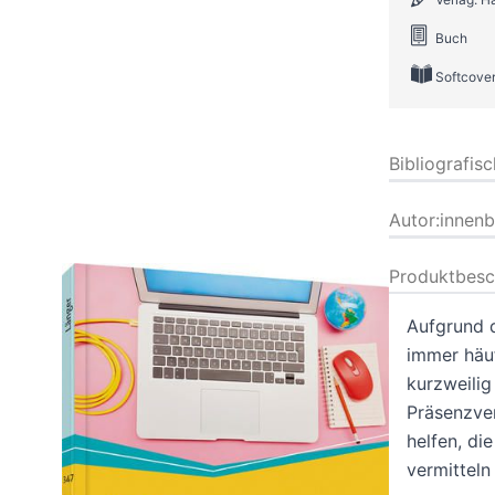
Buch
Softcove
Bibliografis
Autor:innen
Produktbesc
Aufgrund 
immer häuf
kurzweilig
Präsenzver
helfen, di
vermitteln