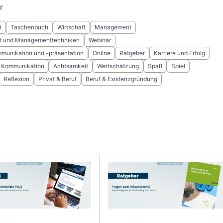
r
t
Taschenbuch
Wirtschaft
Management
 und Managementtechniken
Webinar
munikation und -präsentation
Online
Ratgeber
Karriere und Erfolg
Kommunikation
Achtsamkeit
Wertschätzung
Spaß
Spiel
Reflexion
Privat & Beruf
Beruf & Existenzgründung