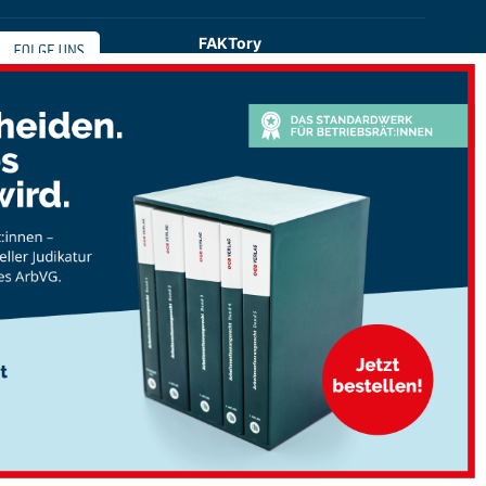
FAKTory
Buchhandlung des ÖGB-Verlags
Universitätsstraße 9
1010 Wien
shop@oegbverlag.at
Tel: 01 / 405 49 98 / 99132
Fax: 01 / 405 49 98 / 99136
Öffnungszeiten:
Montag bis Freitag
9:00 - 18:00 Uhr
durchgehend