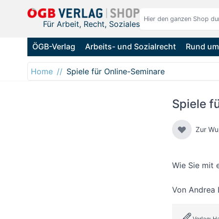
Direkt zum Inhalt
Für Arbeit, Recht, Soziales
ÖGB-Verlag
Arbeits- und Sozialrecht
Rund um 
Home
Spiele für Online-Seminare
Spiele f
Zur Wu
Wie Sie mit
Von
Andrea 
Verlag: 