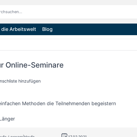
die Arbeitswelt
Blog
ür Online-Seminare
nschliste hinzufügen
 einfachen Methoden die Teilnehmenden begeistern
Länger
Haufe-Lexware|Haufe
17.02.2021