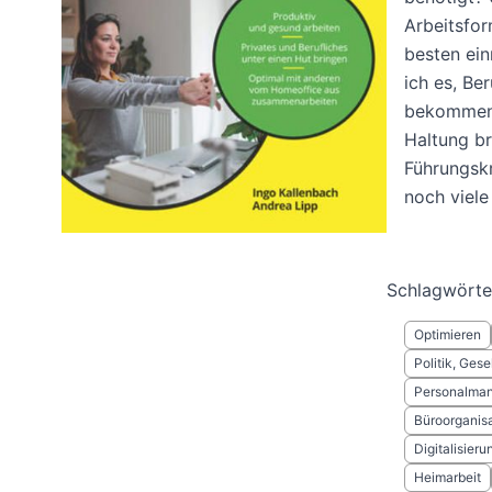
Arbeitsfo
besten ein
ich es, Be
bekommen?
Haltung br
Führungskr
noch viele
Schlagwörte
Optimieren
Politik, Gese
Personalma
Büroorganisa
Digitalisieru
Heimarbeit