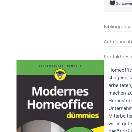
Softcove
Bibliografis
Autor:innen
Produktbesc
Homeoffice
steigend. 
arbeiteten
machen zu 
Herausford
Unternehme
Mitarbeite
wir in gut
benötigt? 