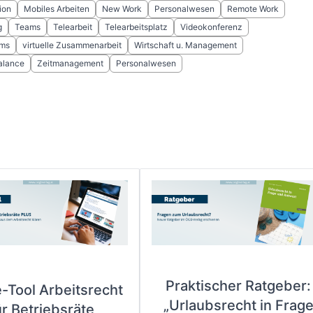
ion
Mobiles Arbeiten
New Work
Personalwesen
Remote Work
g
Teams
Telearbeit
Telearbeitsplatz
Videokonferenz
ams
virtuelle Zusammenarbeit
Wirtschaft u. Management
alance
Zeitmanagement
Personalwesen
Praktischer Ratgeber:
e-Tool Arbeitsrecht
„Urlaubsrecht in Frag
ür Betriebsräte