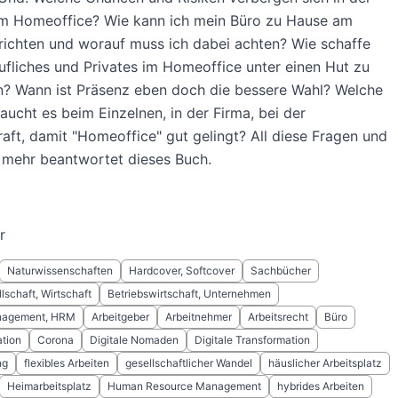
rm Homeoffice? Wie kann ich mein Büro zu Hause am
richten und worauf muss ich dabei achten? Wie schaffe
rufliches und Privates im Homeoffice unter einen Hut zu
 Wann ist Präsenz eben doch die bessere Wahl? Welche
aucht es beim Einzelnen, in der Firma, bei der
aft, damit "Homeoffice" gut gelingt? All diese Fragen und
 mehr beantwortet dieses Buch.
r
Naturwissenschaften
Hardcover, Softcover
Sachbücher
llschaft, Wirtschaft
Betriebswirtschaft, Unternehmen
nagement, HRM
Arbeitgeber
Arbeitnehmer
Arbeitsrecht
Büro
tion
Corona
Digitale Nomaden
Digitale Transformation
ng
flexibles Arbeiten
gesellschaftlicher Wandel
häuslicher Arbeitsplatz
Heimarbeitsplatz
Human Resource Management
hybrides Arbeiten