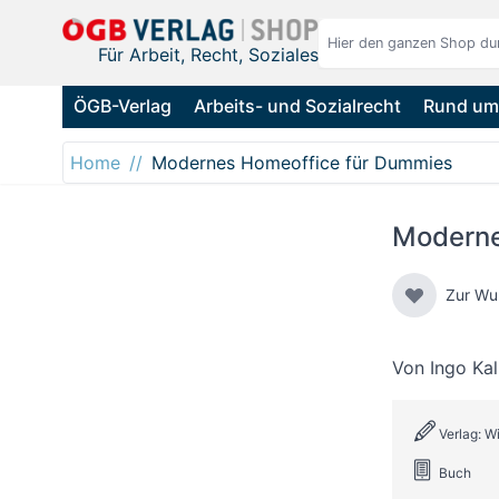
Direkt zum Inhalt
Für Arbeit, Recht, Soziales
ÖGB-Verlag
Arbeits- und Sozialrecht
Rund um 
Home
Modernes Homeoffice für Dummies
Moderne
Zur Wu
Von
Ingo Ka
Verlag: 
Buch