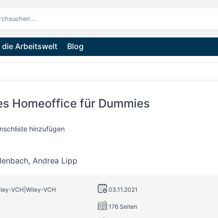
die Arbeitswelt
Blog
s Homeoffice für Dummies
nschliste hinzufügen
llenbach
,
Andrea Lipp
Wiley-VCH|Wiley-VCH
03.11.2021
176 Seiten