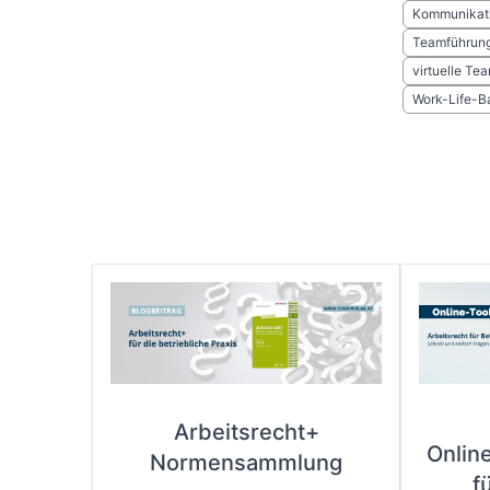
Kommunikat
Teamführun
virtuelle Te
Work-Life-B
Arbeitsrecht+
Onlin
Normensammlung
f