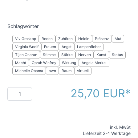
Schlagwörter
Viv Groskop
Reden
Zuhören
Heldin
Präsenz
Mut
Virginia Woolf
Frauen
Angst
Lampenfieber
Tijen Onaran
Stimme
Stärke
Nerven
Kunst
Status
Macht
Oprah Winfrey
Wirkung
Angela Merkel
Michelle Obama
own
Raum
virtuell
25,70 EUR
Menge
inkl. MwSt
Lieferzeit 2-4 Werktage