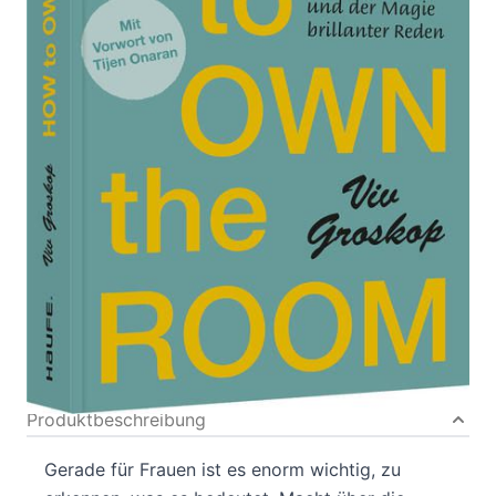
Von
Viv Groskop
Verlag: Haufe-
05.09.2022
Lexware|Haufe
Buch
188 Seiten
Softcover
ISBN: 978-3-648-
16714-4
Bibliografische Daten
Autor:innenbeschreibung
Produktbeschreibung
Gerade für Frauen ist es enorm wichtig, zu