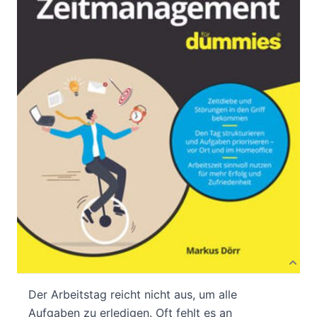
Von
Markus Dörr
Verlag: Wiley-
09.02.2022
VCH|Wiley-VCH
Buch
300 Seiten
Softcover
ISBN: 978-3-52771930-
3
Bibliografische Daten
Autor:innenbeschreibung
Produktbeschreibung
Der Arbeitstag reicht nicht aus, um alle
Aufgaben zu erledigen. Oft fehlt es an