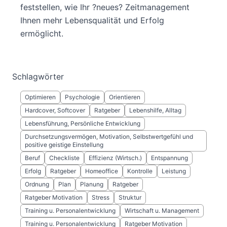
feststellen, wie Ihr ?neues? Zeitmanagement
Ihnen mehr Lebensqualität und Erfolg
ermöglicht.
Schlagwörter
Optimieren
Psychologie
Orientieren
Hardcover, Softcover
Ratgeber
Lebenshilfe, Alltag
Lebensführung, Persönliche Entwicklung
Durchsetzungsvermögen, Motivation, Selbstwertgefühl und
positive geistige Einstellung
Beruf
Checkliste
Effizienz (Wirtsch.)
Entspannung
Erfolg
Ratgeber
Homeoffice
Kontrolle
Leistung
Ordnung
Plan
Planung
Ratgeber
Ratgeber Motivation
Stress
Struktur
Training u. Personalentwicklung
Wirtschaft u. Management
Training u. Personalentwicklung
Ratgeber Motivation