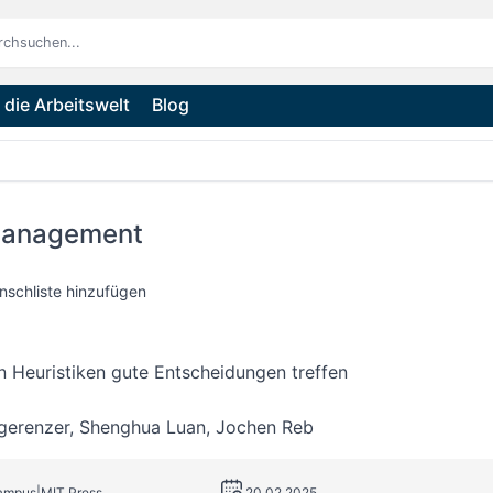
die Arbeitswelt
Blog
Management
nschliste hinzufügen
n Heuristiken gute Entscheidungen treffen
gerenzer
,
Shenghua Luan
,
Jochen Reb
Campus|MIT Press
20.02.2025