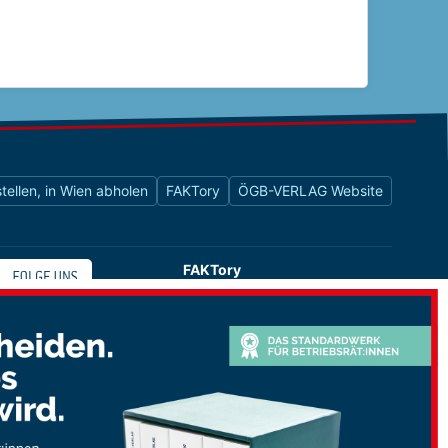
tellen, in Wien abholen
FAKTory
ÖGB-VERLAG Website
FAKTory
Buchhandlung des ÖGB-Verlags
Universitätsstraße 9
1010 Wien
shop@oegbverlag.at
Tel: 01 / 405 49 98 / 99132
Fax: 01 / 405 49 98 / 99136