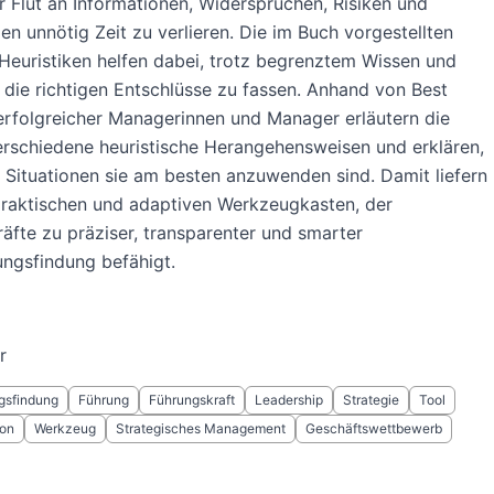
r Flut an Informationen, Widersprüchen, Risiken und
 unnötig Zeit zu verlieren. Die im Buch vorgestellten
Heuristiken helfen dabei, trotz begrenztem Wissen und
 die richtigen Entschlüsse zu fassen. Anhand von Best
erfolgreicher Managerinnen und Manager erläutern die
rschiedene heuristische Herangehensweisen und erklären,
 Situationen sie am besten anzuwenden sind. Damit liefern
praktischen und adaptiven Werkzeugkasten, der
äfte zu präziser, transparenter und smarter
ngsfindung befähigt.
r
gsfindung
Führung
Führungskraft
Leadership
Strategie
Tool
ion
Werkzeug
Strategisches Management
Geschäftswettbewerb