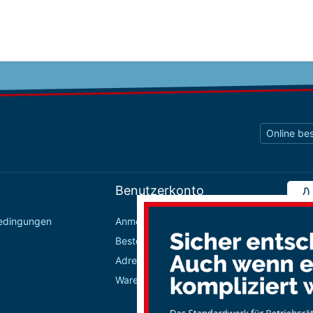
Online bes
Benutzerkonto
bedingungen
Anmelden / Registrieren
Bestellungen
Adressbuch
Warenkorb