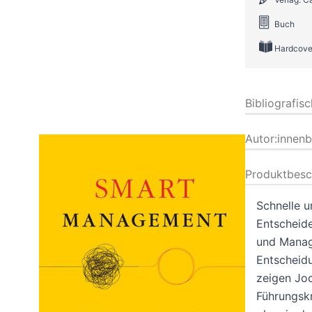
Buch
Hardcove
Bibliografis
Autor:innen
Produktbesc
Schnelle u
Entscheide
und Manage
Entscheid
zeigen Jo
Führungskr