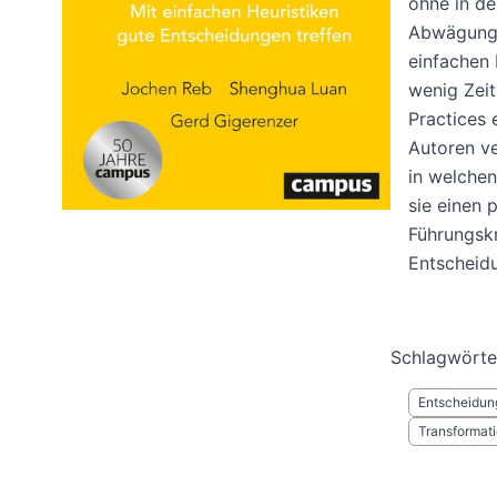
ohne in de
Abwägungen
einfachen 
wenig Zeit
Practices 
Autoren ve
in welchen
sie einen 
Führungskr
Entscheidu
Schlagwörte
Entscheidun
Transformat