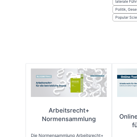
laterale Füh
Politik, Gese
Popular Sci
Arbeitsrecht+
Onlin
Normensammlung
f
Die Normensammlung Arbeitsrecht+