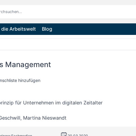
die Arbeitswelt
Blog
es Management
nschliste hinzufügen
rinzip für Unternehmen im digitalen Zeitalter
Geschwill
,
Martina Nieswandt
pringer Fachmedien
20.03.2020