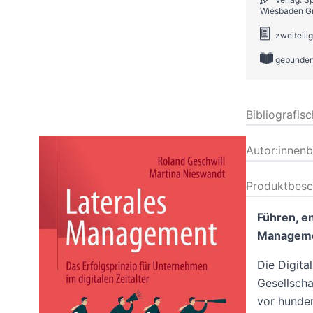
Wiesbaden G
zweiteili
gebunde
Bibliografis
Autor:innen
Produktbesc
Führen, e
Management
Die Digita
Gesellscha
vor hunde