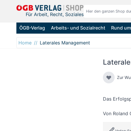
Direkt zum Inhalt
Für Arbeit, Recht, Soziales
ÖGB-Verlag
Arbeits- und Sozialrecht
Rund um 
Home
Laterales Management
Lateral
Zur Wu
Das Erfolgsp
Von
Roland 
Verlag: S