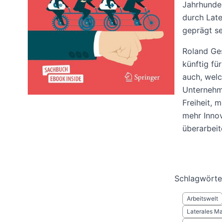
Jahrhunder
durch Lat
geprägt se
Roland Ges
künftig fü
auch, welc
Unternehm
Freiheit, 
mehr Innov
überarbeit
Schlagwörte
Arbeitswelt
Laterales M