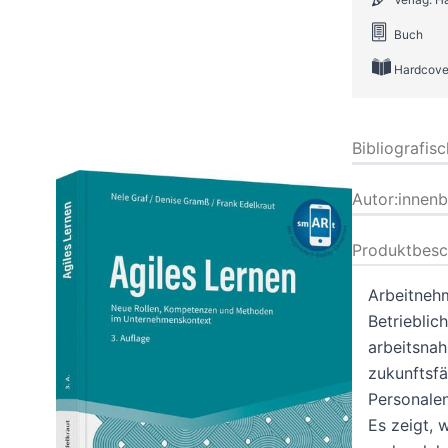
Buch
Hardcove
Bibliografis
Autor:innen
Produktbesc
Arbeitnehm
Betrieblich
arbeitsnah
zukunftsfä
Personalen
Es zeigt, 