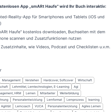
stenlosen App „smARt Haufe" wird Ihr Buch interaktiv:
ed-Reality-App für Smartphones und Tablets (iOS und
)
ARt Haufe" kostenlos downloaden, Buchseiten mit dem
one scannen und Zusatzfunktionen nutzen
e Zusatzinhalte, wie Videos, Podcast und Checklisten u.v.m.
r
Management
Verstehen
Hardcover, Softcover
Wirtschaft
schaft
Lehrmittel, Lerntechnologien, E-Learning
Agi
nagement, HRM
Lernen
Mitarbeiter
Weiterbildung
ührung
Personalentwicklung
Lernformat
Lernprozess
learning
Agilität
Lerncoach
VUCA
Personalentwicklung
Agiles Lernen