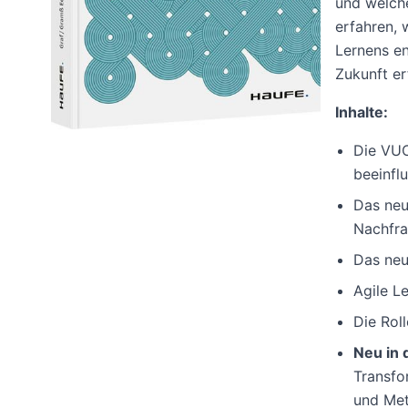
und welch
erfahren, 
Lernens en
Zukunft er
Inhalte:
Die VUC
beeinfl
Das neu
Nachfra
Das neu
Agile L
Die Rol
Neu in 
Transfo
und Meta