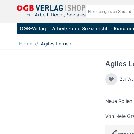
Direkt zum Inhalt
Für Arbeit, Recht, Soziales
ÖGB-Verlag
Arbeits- und Sozialrecht
Rund um 
Home
Agiles Lernen
Agiles L
Zur Wu
Neue Rollen
Von
Nele Gr
Verlag: 