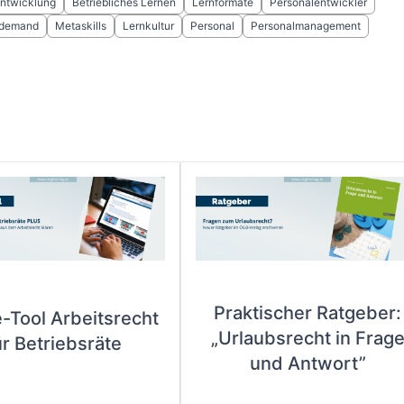
ntwicklung
Betriebliches Lernen
Lernformate
Personalentwickler
 demand
Metaskills
Lernkultur
Personal
Personalmanagement
Praktischer Ratgeber:
e-Tool Arbeitsrecht
„Urlaubsrecht in Frag
ür Betriebsräte
und Antwort”