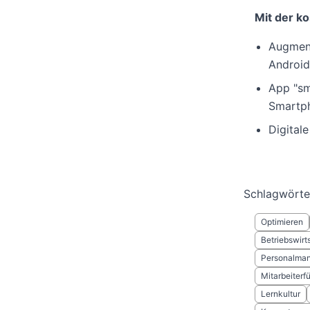
Mit der ko
Augment
Android
App "sm
Smartph
Digital
Schlagwörte
Optimieren
Betriebswirt
Personalma
Mitarbeiterf
Lernkultur