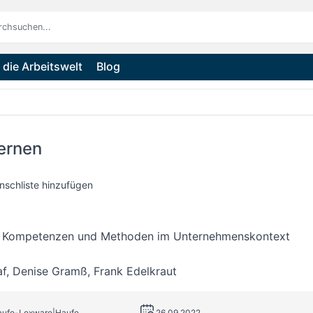
die Arbeitswelt
Blog
ernen
nschliste hinzufügen
, Kompetenzen und Methoden im Unternehmenskontext
af
,
Denise Gramß
,
Frank Edelkraut
Haufe-Lexware|Haufe
26.09.2022