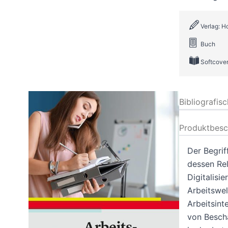
Verlag: H
Buch
Softcove
Bibliografis
Produktbesc
Der Begrif
dessen Re
Digitalisi
Arbeitswe
Arbeitsint
von Beschä