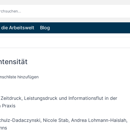
die Arbeitswelt
Blog
ntensität
nschliste hinzufügen
eitdruck, Leistungsdruck und Informationsflut in der
n Praxis
chulz-Dadaczynski
,
Nicole Stab
,
Andrea Lohmann-Haislah
,
nns