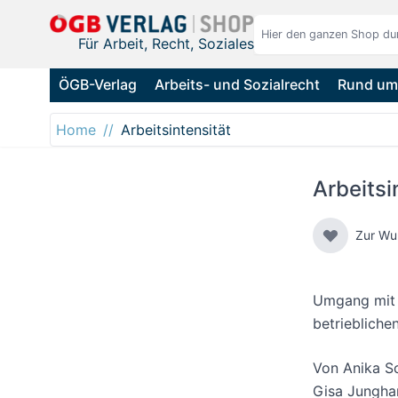
Direkt zum Inhalt
Für Arbeit, Recht, Soziales
ÖGB-Verlag
Arbeits- und Sozialrecht
Rund um 
Home
Arbeitsintensität
Arbeitsi
Zur Wu
Umgang mit Z
betriebliche
Von
Anika S
Gisa Jungha