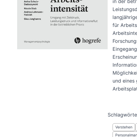
in der bet
Leistungsd
langjährig
für Arbei
Arbeitsint
Forschungs
Eingegange
Erscheinun
Informati
Möglichkei
und eines
Arbeitspla
Schlagwörte
Verstehen
Personalma