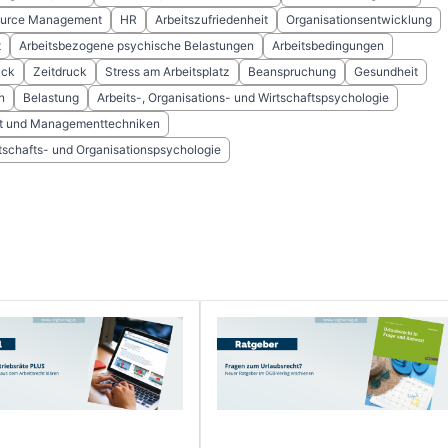
urce Management
HR
Arbeitszufriedenheit
Organisationsentwicklung
t
Arbeitsbezogene psychische Belastungen
Arbeitsbedingungen
uck
Zeitdruck
Stress am Arbeitsplatz
Beanspruchung
Gesundheit
n
Belastung
Arbeits-, Organisations- und Wirtschaftspsychologie
 und Managementtechniken
rtschafts- und Organisationspsychologie