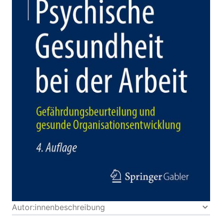
Gefährdungsbeurteilung und gesunde
Organisationsentwicklung
Von
Ralf Neuner
Verlag: Springer
17.11.2021
Fachmedien Wiesbaden
GmbH|Springer Gabler
Buch
192 Seiten
Softcover
ISBN: 978-3-
65834973-8
Bibliografische Daten
Autor:innenbeschreibung