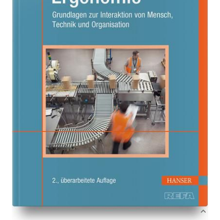
Grundlagen zur Interaktion von Mensch, Technik und
Organisation
Von
Martin Schmauder
,
Birgit Spanner-Ulmer
Verlag: Hanser, Carl
18.03.2022
Buch
526 Seiten
Hardcover
ISBN: 978-3-
44647106-1
Bibliografische Daten
Autor:innenbeschreibung
Produktbeschreibung