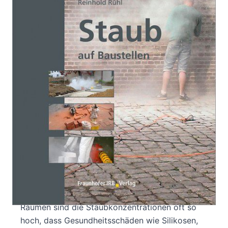
Verlag: Fraunhofer IRB
09.11.2018
Verlag
Buch
152 Seiten
kartoniert
ISBN: 978-3-7388-
0125-5
Bibliografische Daten
Produktbeschreibung
Staub auf Baustellen wird häufig als
unvermeidlich betrachtet, oft kann er jedoch
gefährlich sein. Bei Arbeiten in geschlossenen
Räumen sind die Staubkonzentrationen oft so
hoch, dass Gesundheitsschäden wie Silikosen,