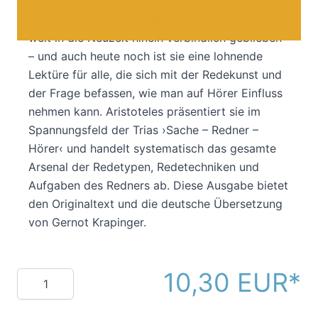
bedeutendste antike Fachbuch zur Redelehre.
Vermittelt über Cicero und Quintilian, ist sie bis
weit in die Neuzeit hinein verbindlich geblieben
– und auch heute noch ist sie eine lohnende
Lektüre für alle, die sich mit der Redekunst und
der Frage befassen, wie man auf Hörer Einfluss
nehmen kann. Aristoteles präsentiert sie im
Spannungsfeld der Trias ›Sache – Redner –
Hörer‹ und handelt systematisch das gesamte
Arsenal der Redetypen, Redetechniken und
Aufgaben des Redners ab. Diese Ausgabe bietet
den Originaltext und die deutsche Übersetzung
von Gernot Krapinger.
10,30 EUR
Menge