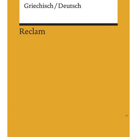
Griechisch/Deutsch
Von
Aristoteles
Verlag: Reclam
09.11.2018
Buch
471 Seiten
kartoniert
ISBN: 978-3-15-
019397-6
Bibliografische Daten
Produktbeschreibung
Die »Rhetorik« des Aristoteles ist das