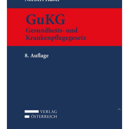
Gesundheits- und Krankenpflegegesetz
Von
Helmut Schwamberger
,
Reinhard Biechl
,
Norbert
Habel
Verlag: Verlag Österreich
21.12.2018
Buch
944 Seiten
Keine Angabe
ISBN: 978-3-
70467737-2
Bibliografische Daten
Produktbeschreibung
Mit den Änderungen der GuKG-Novelle 2016