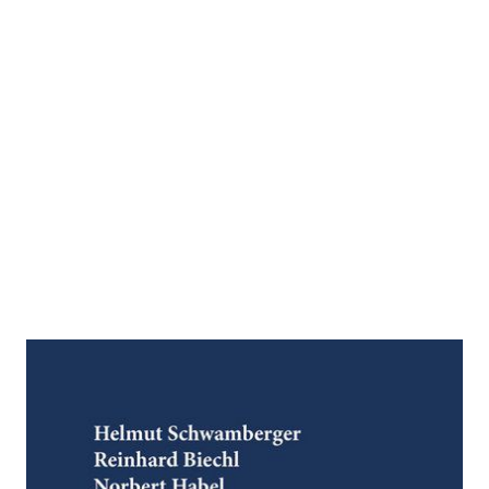
GuKG
Zur Wunschliste hinzufügen