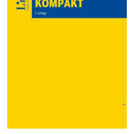
Von
Alfred Tanczos
Verlag: Linde Verlag
31.03.2022
Ges.m.b.H.
Buch
Softcover
ISBN: 978-3-
70734515-5
Bibliografische Daten
Autor:innenbeschreibung
Produktbeschreibung
Lösungen zu Fragen des österreichischen
Mietrechts