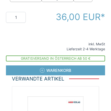
36,00 EUR
Menge
inkl. MwSt
Lieferzeit 2-4 Werktage
GRATISVERSAND IN ÖSTERREICH AB 50 €
WARENKORB
VERWANDTE ARTIKEL
Die Navigation durch die Elemente des Karussells ist
Drücken Sie, um das Karussell zu überspringen
Drücken Sie, um zur Karussell-Navigation zu gelang