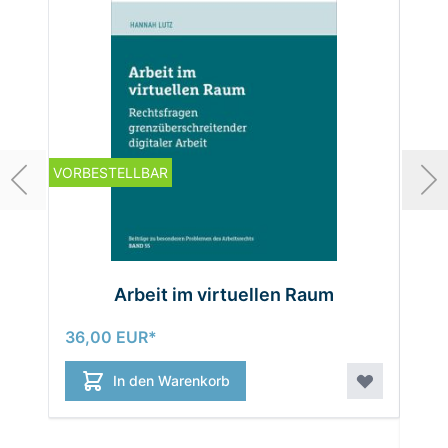
VORBESTELLBAR
Ve
Arbeit im virtuellen Raum
36,00 EUR
In den Warenkorb
36,