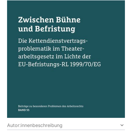
Die Kettendienstvertragsproblematik im
Theaterarbeitsgesetz im Lichte der EU-Befristungs-
RL 1999/70/EG
Von
Leopold Ruttinger
Verlag: ÖGB Verlag
27.07.2026
Buch
144 Seiten
Buch
ISBN: 978-3-99046-
792-3
Open-source E-Book: Zwischen Bühne und
Befristung
Bibliografische Daten
Autor:innenbeschreibung