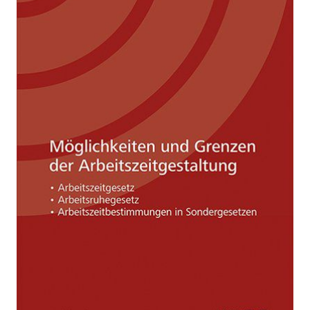
Zur Wunschliste hinzufügen
Von
Theodor Tomandl
Verlag: MANZ Verlag
25.09.2019
Wien
Buch
194 Seiten
Softcover
ISBN: 978-3-21410875-
5
Bibliografische Daten
Autor:innenbeschreibung