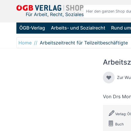
Direkt zum Inhalt
Für Arbeit, Recht, Soziales
ÖGB-Verlag
Arbeits- und Sozialrecht
Rund um 
Home
Arbeitszeitrecht für Teilzeitbeschäftigte
Arbeitsz
Zur Wu
Von
Drs Mon
Verlag: Ö
Buch