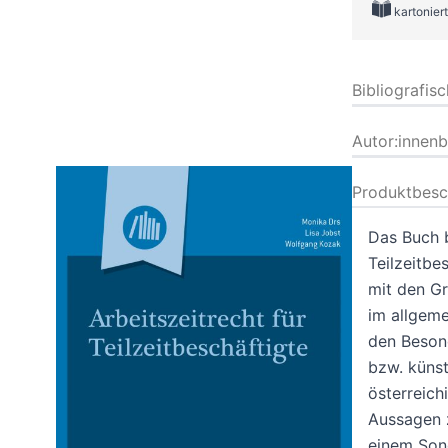
kartoniert
Bibliografis
Autor:innen
Produktbesc
Das Buch b
Teilzeitbe
mit den Gr
im allgeme
den Besond
bzw. künst
österreich
Aussagen 
einem Sond