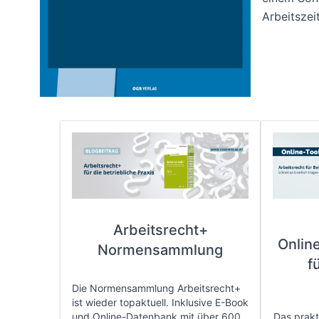
Arbeitszei
Arbeitsrecht+
Onlin
Normensammlung
f
Die Normensammlung Arbeitsrecht+
ist wieder topaktuell. Inklusive E-Book
und Online-Datenbank mit über 600
Das prakti