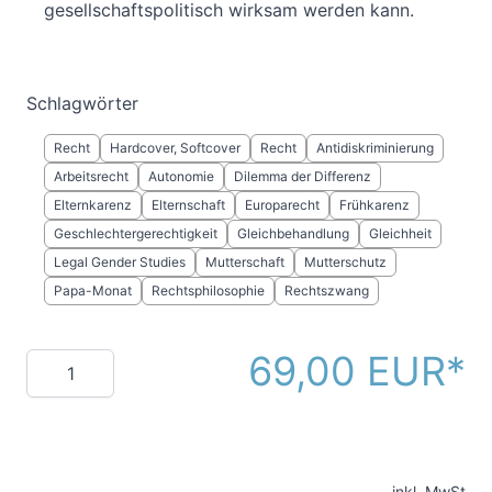
gesellschaftspolitisch wirksam werden kann.
Schlagwörter
Recht
Hardcover, Softcover
Recht
Antidiskriminierung
Arbeitsrecht
Autonomie
Dilemma der Differenz
Elternkarenz
Elternschaft
Europarecht
Frühkarenz
Geschlechtergerechtigkeit
Gleichbehandlung
Gleichheit
Legal Gender Studies
Mutterschaft
Mutterschutz
Papa-Monat
Rechtsphilosophie
Rechtszwang
69,00 EUR
Menge
inkl. MwSt