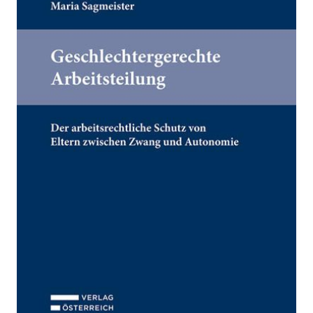
Zur Wunschliste hinzufügen
Der arbeitsrechtliche Schutz von Eltern zwischen
Zwang und Autonomie
Von
Maria Sagmeister
Verlag: Verlag Österreich
27.05.2021
Buch
306 Seiten
Softcover
ISBN: 978-3-
70468660-2
Bibliografische Daten
Autor:innenbeschreibung