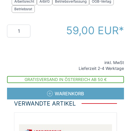
Arbeitsrecht
ArbVG
Betriebsverfassung
ÖGB-Verlag
Betriebsrat
59,00 EUR
Menge
inkl. MwSt
Lieferzeit 2-4 Werktage
GRATISVERSAND IN ÖSTERREICH AB 50 €
WARENKORB
VERWANDTE ARTIKEL
Die Navigation durch die Elemente des Karussells ist
Drücken Sie, um das Karussell zu überspringen
Drücken Sie, um zur Karussell-Navigation zu gelang