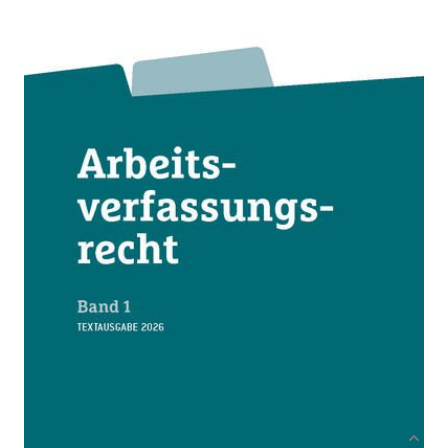
Textausgabe 2026
Von
Rudolf Mosler
,
Sieglinde Gahleitner
Verlag: ÖGB Verlag
26.05.2026
Buch
408 Seiten
Hardcover
ISBN: 978-3-99046-
750-3
Bibliografische Daten
Autor:innenbeschreibung
Produktbeschreibung