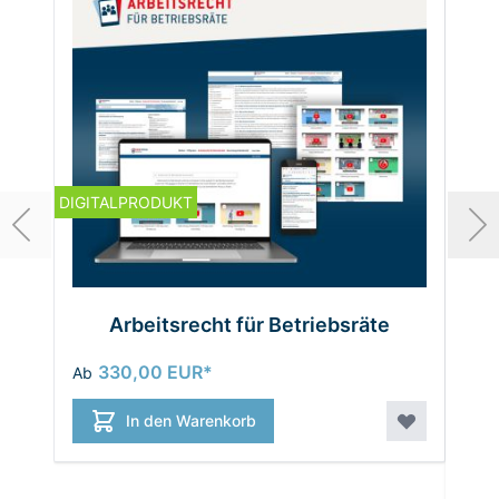
DIGITALPRODUKT
Arbeitsrecht für Betriebsräte
Ar
330,00 EUR
Ab
39,
In den Warenkorb